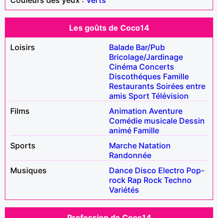
Les goûts de Coco14
Loisirs
Balade
Bar/Pub
Bricolage/Jardinage
Cinéma
Concerts
Discothéques
Famille
Restaurants
Soirées entre
amis
Sport
Télévision
Films
Animation
Aventure
Comédie musicale
Dessin
animé
Famille
Sports
Marche
Natation
Randonnée
Musiques
Dance
Disco
Electro
Pop-
rock
Rap
Rock
Techno
Variétés
Profession de Coco14