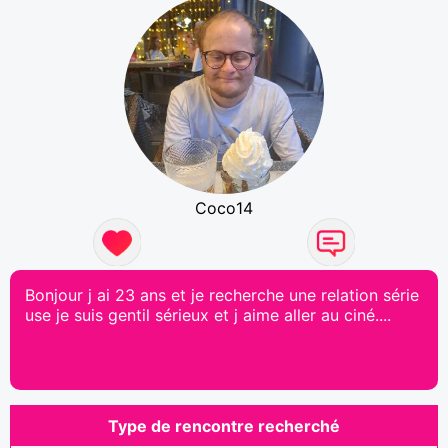
Coco14
Bonjour j ai 23 ans et je recherche une relation série
use je suis gentil sérieux et j aime aller au ciné....
Type de rencontre recherché