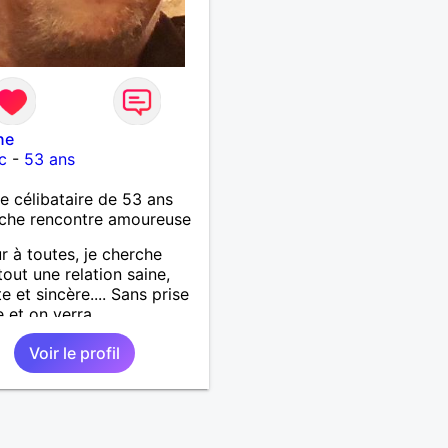
ne
c
-
53 ans
célibataire de 53 ans
che rencontre amoureuse
r à toutes, je cherche
tout une relation saine,
e et sincère.... Sans prise
e et on verra
Voir le profil