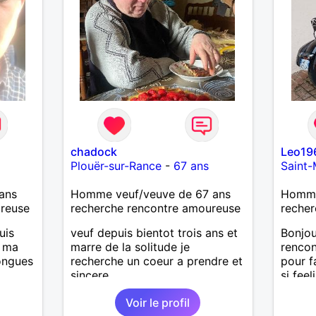
chadock
Leo19
Plouër-sur-Rance
-
67 ans
Saint-
ans
Homme veuf/veuve de 67 ans
Homme
ureuse
recherche rencontre amoureuse
recher
uis
veuf depuis bientot trois ans et
Bonjou
, ma
marre de la solitude je
renco
longues
recherche un coeur a prendre et
pour f
sincere
si fee
chemin
Voir le profil
is
guider