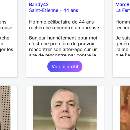
Bandy42
Marc8
Saint-Etienne
-
44 ans
La Fer
ans
Homme célibataire de 44 ans
Homme 
ureuse
recherche rencontre amoureuse
recher
erche
Bonjour honnêtement pour moi
Je sui
on
c'est une première de pouvoir
génére
ger les
rencontrer son alter-ego sur un
j'aime
site de rencontre par contre je
que j'a
des
suis dinamique entreprenant
sincèr
Voir le profil
respectueux audacieuse
pas qu
attentionné sincères et expressif
j'aime
et j' aime surtout les câlins et à
cherch
les partager avec humour et
et sér
amour bisous à+ à bientôt