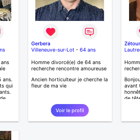
Gerbera
Zétou
ns
Villeneuve-sur-Lot
-
64 ans
Lautre
 ans
Homme divorcé(e) de 64 ans
Homme 
ale
recherche rencontre amoureuse
recher
5 ans.
Ancien horticulteur je cherche la
Bonjou
ts qui
fleur de ma vie
avant 
ants.
honnêt
 de
de têt
Voir le profil