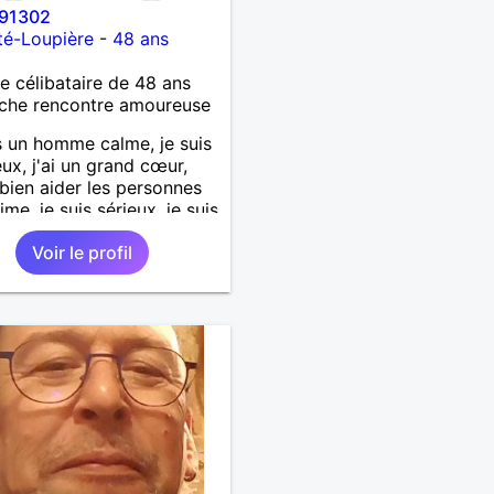
91302
té-Loupière
-
48 ans
célibataire de 48 ans
che rencontre amoureuse
s un homme calme, je suis
ux, j'ai un grand cœur,
 bien aider les personnes
ime, je suis sérieux, je suis
e, je suis honnête, j'aime
Voir le profil
'on joue avec moi et
 pas les mensonges. Je
e une relation amoureuse
ieuse.