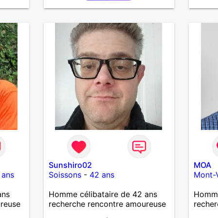
casser
honnêt
reste
à mes
r en
ants.
e »
r,
’adore.
autant
bourré
 de
actère
hoses.
Sunshiro02
MOA
as
 ans
Soissons
-
42 ans
Mont-
ne que
 n’y
ans
Homme célibataire de 42 ans
Homme 
ce et
ureuse
recherche rencontre amoureuse
recher
suis un