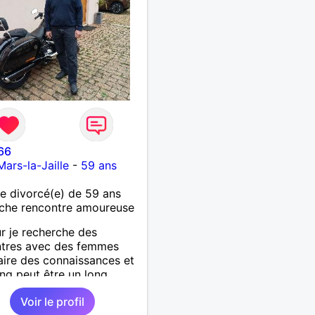
66
Mars-la-Jaille
-
59 ans
 divorcé(e) de 59 ans
che rencontre amoureuse
r je recherche des
ntres avec des femmes
aire des connaissances et
ling peut être un long
. Je laisse le destin nous
Voir le profil
. Je suis un homme simple