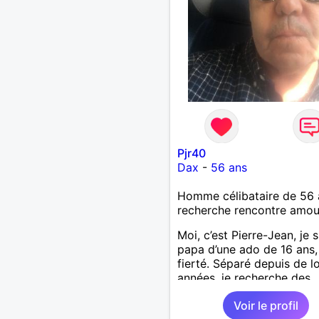
Pjr40
Dax
-
56 ans
Homme célibataire de 56 
recherche rencontre amo
Moi, c’est Pierre-Jean, je s
papa d’une ado de 16 ans
fierté. Séparé depuis de 
années, je recherche des
affinités amicales afin de
Voir le profil
rompre une solitude parfo