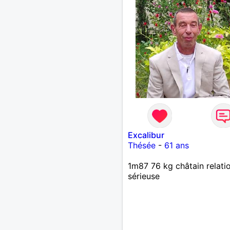
Excalibur
Thésée
-
61 ans
1m87 76 kg châtain relati
sérieuse