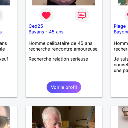
Ced25
Plage
s
Bavans
-
45 ans
Bayon
ans
Homme célibataire de 45 ans
Homme
ale
recherche rencontre amoureuse
recher
veuf
Recherche relation sérieuse
Je sui
e
nouvel
une pa
Voir le profil