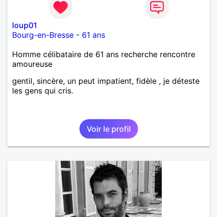
loup01
Bourg-en-Bresse
-
61 ans
Homme célibataire de 61 ans recherche rencontre
amoureuse
gentil, sincère, un peut impatient, fidèle , je déteste
les gens qui cris.
Voir le profil