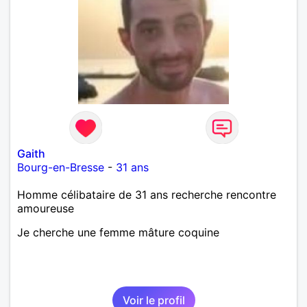
Gaith
Bourg-en-Bresse
-
31 ans
Homme célibataire de 31 ans recherche rencontre
amoureuse
Je cherche une femme mâture coquine
Voir le profil