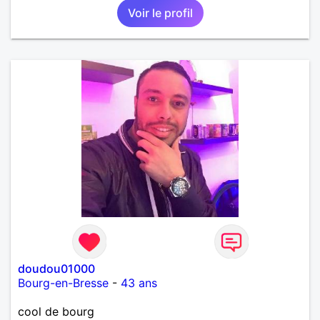
Voir le profil
doudou01000
Bourg-en-Bresse
-
43 ans
cool de bourg