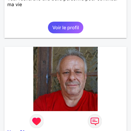
ma vie
Voir le profil