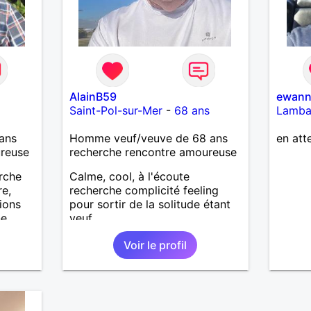
AlainB59
ewan
Saint-Pol-sur-Mer
-
68 ans
Lamba
ans
Homme veuf/veuve de 68 ans
en att
ureuse
recherche rencontre amoureuse
erche
Calme, cool, à l'écoute
e,
recherche complicité feeling
tions
pour sortir de la solitude étant
ne
veuf
pas.
Voir le profil