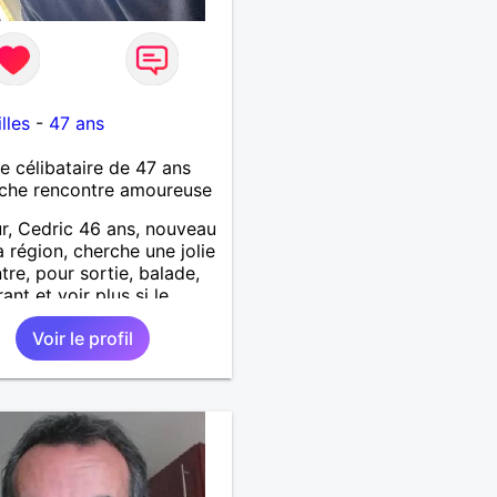
lles
-
47 ans
célibataire de 47 ans
che rencontre amoureuse
r, Cedric 46 ans, nouveau
a région, cherche une jolie
tre, pour sortie, balade,
ant et voir plus si le
t passe. Je suis sociable,
Voir le profil
t, patient, j’aime rire et
ter..