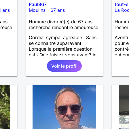
Paul967
tout-
1 ans
Moulins
-
67 ans
La Roc
ans
Homme divorcé(e) de 67 ans
Homme 
ureuse
recherche rencontre amoureuse
recher
Cordial sympa, agreable . Sans
Aventu
se connaitre auparavant.
pour e
Lorsque la première question
contré
est : Que faisiez vous avant? je
qui co
ne donne pas suite. Je suis
je pré
Voir le profil
vintage désolé , on commence
plastiq
par bonjour .......... Un minimum
sensibl
...... Je ne suis pas docteur ,
vulgari
banquier, psycholoque ,
bêtise,
philantrope, mécène.
la com
égoïst
suffisa