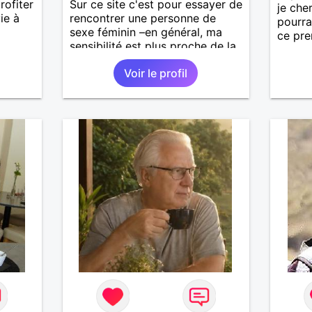
ofiter
Sur ce site c'est pour essayer de
je che
ie à
rencontrer une personne de
pourra
sexe féminin –en général, ma
ce pre
sensibilité est plus proche de la
leur– afin de partager des
Voir le profil
passions communes : écriture,
dessin, photographie, Trouver
une sorte de complice en
écriture, en dessin, en
photographie. Eventuellement
plus si bonnes vibrations. Ne
pouvant me déplacer autrement
qu'en transports en commun ou
à pieds, arrangez-vous pour
être de Caen ou des environs
immédiats. Ou bien déménagez.
C'est vous qui voyez. Pour
d'autres photos, demandez-moi
l'accès à mon album privé.