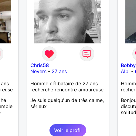
Chris58
Bobby
Nevers
-
27 ans
Albi
-
 ans
Homme célibataire de 27 ans
Homme
ureuse
recherche rencontre amoureuse
recher
che
Je suis quelqu'un de très calme,
Bonjou
emble
sérieux
discut
e
solitu
Voir le profil