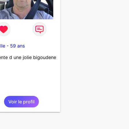
n
lle
-
59 ans
ente d une jolie bigoudene
Voir le profil