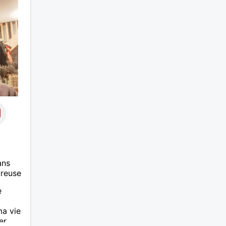
ans
ureuse
e
ma vie
er