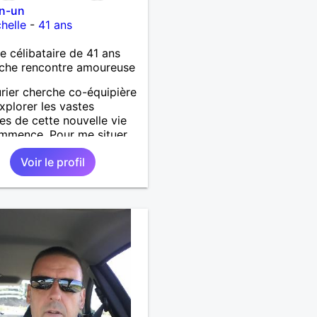
en-un
helle
-
41 ans
célibataire de 41 ans
che rencontre amoureuse
rier cherche co-équipière
xplorer les vastes
es de cette nouvelle vie
mmence. Pour me situer,
fère le charme à la
Voir le profil
ue, la sensibilité à la
erie, la sensualité à la
té, l'intelligence à la
 la tolérance à la rigidité,
plicité à l'indépendance
e, le respect à la
nce...