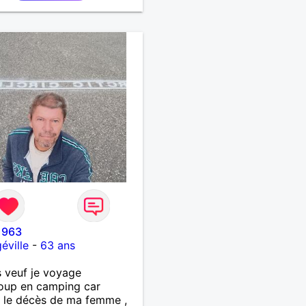
1963
éville
-
63 ans
s veuf je voyage
oup en camping car
 le décès de ma femme ,