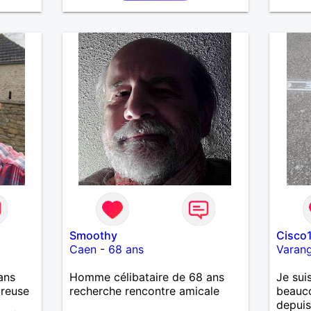
Smoothy
Cisco
Caen
-
68 ans
Varang
ans
Homme célibataire de 68 ans
Je sui
ureuse
recherche rencontre amicale
beauc
depuis