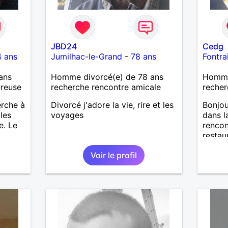
JBD24
Cedg
 ans
Jumilhac-le-Grand
-
78 ans
Fontrai
ans
Homme divorcé(e) de 78 ans
Homme 
ureuse
recherche rencontre amicale
recher
erche à
Divorcé j'adore la vie, rire et les
Bonjou
les
voyages
dans l
e. Le
rencon
restaur
couran
Voir le profil
sourian
plaisan