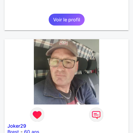
Voir le profil
Joker29
Brest
-
60 ans