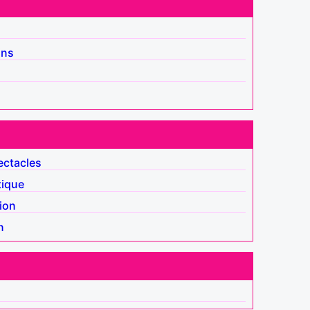
ins
ectacles
tique
ion
n