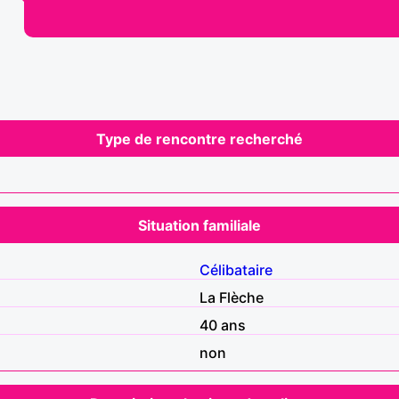
Type de rencontre recherché
Situation familiale
Célibataire
La Flèche
40 ans
non