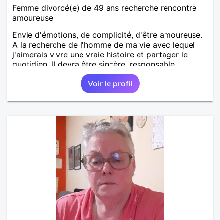
Femme divorcé(e) de 49 ans recherche rencontre
amoureuse
Envie d'émotions, de complicité, d'être amoureuse.
A la recherche de l'homme de ma vie avec lequel
j'aimerais vivre une vraie histoire et partager le
quotidien. Il devra être sincère, responsable,
ambitieux, entreprenant, fort de caractère et avec le
Voir le profil
sens de l'humour. Il saura me chouchouter et me
mettre en valeur, me donner son amour et attention.
Merci de m'avoir lu et à bientôt...