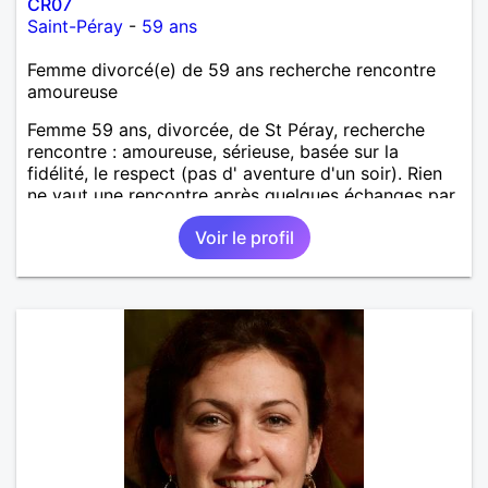
CR07
Saint-Péray
-
59 ans
Femme divorcé(e) de 59 ans recherche rencontre
amoureuse
Femme 59 ans, divorcée, de St Péray, recherche
rencontre : amoureuse, sérieuse, basée sur la
fidélité, le respect (pas d' aventure d'un soir). Rien
ne vaut une rencontre après quelques échanges par
messages pour savoir si il y a un feeling entre les
Voir le profil
deux et le désir de se revoir. Au plaisir de se
découvrir...